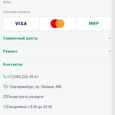
Army
Способы оплаты
VISA
МИР
Сервисный центр
О нашем сервисе
Ремонт
Гарантия
Мониторов
Контакты
Прайс-лист
+7 (343) 226-49-61
Срочный ремонт
г. Екатеринбург, пр. Ленина, 49Б
Доставка и способы оплаты
Посмотреть на карте
Диагностика
Ежедневно с 8:30 до 20:30
Контакты