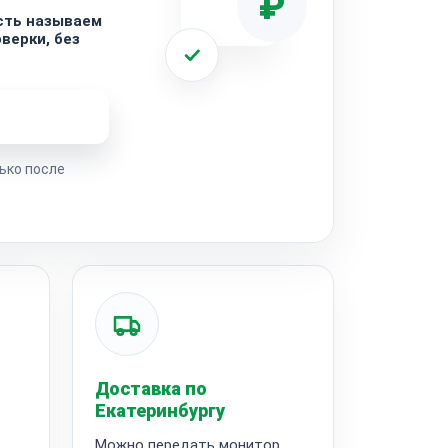
₽
сть называем
верки, без
ремонта
ько после
Доставка по
Екатеринбургу
Можно передать монитор