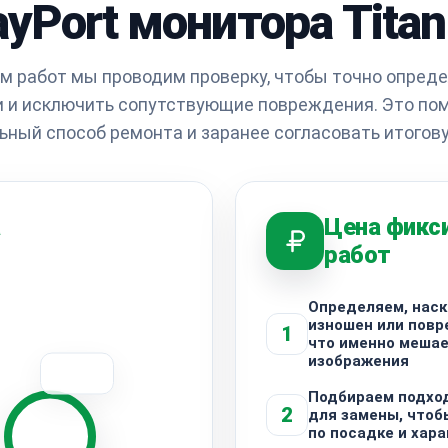
ayPort монитора Tita
м работ мы проводим проверку, чтобы точно опреде
 и исключить сопутствующие повреждения. Это по
ьный способ ремонта и заранее согласовать итогову
а
Цена фикс
работ
Определяем, наск
изношен или повр
1
что именно меша
изображения
Подбираем подхо
2
для замены, чтоб
по посадке и хар