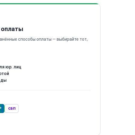
 оплаты
анённые способы оплаты — выбирайте тот,
ля юр. лиц
ртой
оды
Р
СБП