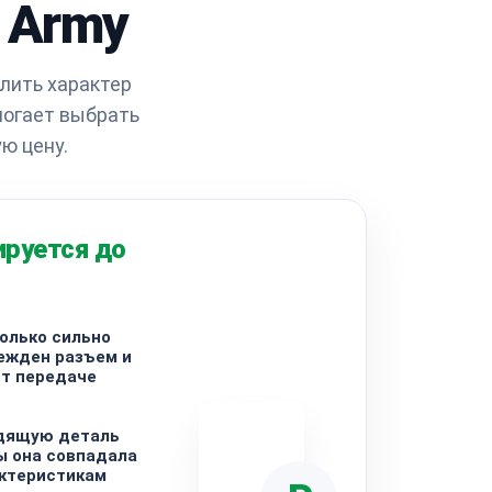
n Army
лить характер
могает выбрать
ю цену.
ируется до
олько сильно
ежден разъем и
ет передаче
дящую деталь
ы она совпадала
актеристикам