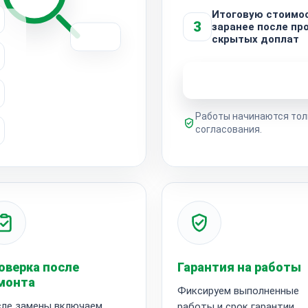
Итоговую стоимо
3
заранее после про
скрытых доплат
Узнать стоимость 
Работы начинаются тол
согласования.
оверка после
Гарантия на работы
монта
Фиксируем выполненные
ле замены включаем
работы и срок гарантии