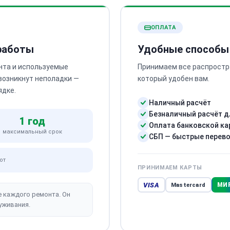
ОПЛАТА
 работы
Удобные способы
нта и используемые
Принимаем все распростр
 возникнут неполадки —
который удобен вам.
ядке.
Наличный расчёт
Безналичный расчёт д
1 год
Оплата банковской ка
максимальный срок
СБП — быстрые перев
от
ПРИНИМАЕМ КАРТЫ
VISA
МИ
Mastercard
е каждого ремонта. Он
уживания.