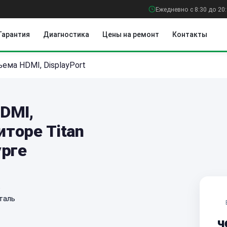
Ежедневно с 8:30 до 20
Гарантия
Диагностика
Цены на ремонт
Контакты
ема HDMI, DisplayPort
DMI,
иторе Titan
урге
е
таль
ч